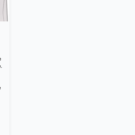
e
.
e